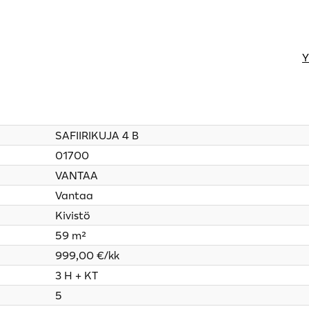
Y
SAFIIRIKUJA 4 B
01700
VANTAA
Vantaa
Kivistö
59 m²
999,00 €/kk
3 H + KT
5