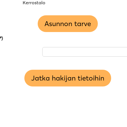
Kerrostalo
Asunnon tarve
*)