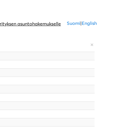
Suomi
|
English
rityksen asuntohakemukselle
×