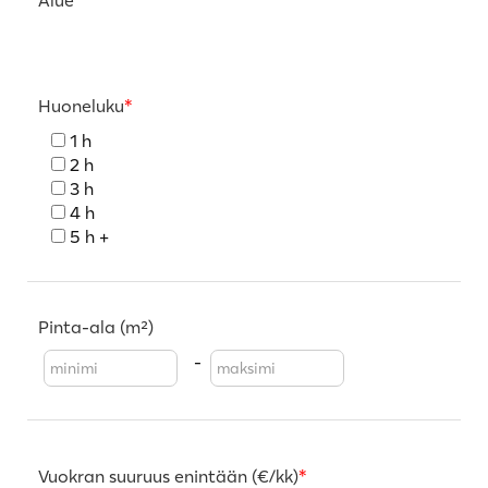
Alue
Huoneluku
1 h
2 h
3 h
4 h
5 h +
Pinta-ala (m²)
-
Vuokran suuruus enintään (€/kk)