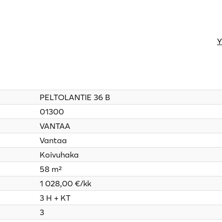
Y
PELTOLANTIE 36 B
01300
VANTAA
Vantaa
Koivuhaka
58 m²
1 028,00 €/kk
3 H + KT
3