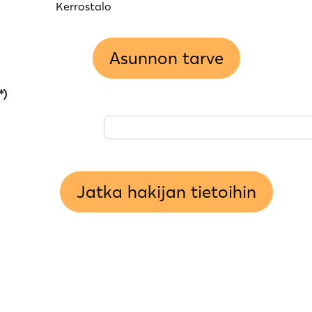
Kerrostalo
Asunnon tarve
*)