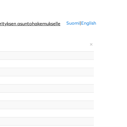
Suomi
|
English
rityksen asuntohakemukselle
×