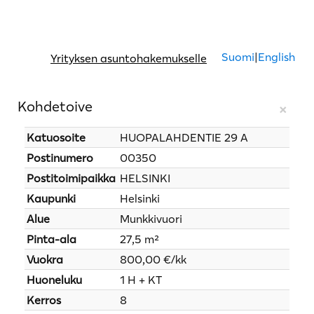
Suomi
|
English
Yrityksen asuntohakemukselle
Kohdetoive
×
Katuosoite
HUOPALAHDENTIE 29 A
Postinumero
00350
Postitoimipaikka
HELSINKI
Kaupunki
Helsinki
Alue
Munkkivuori
Pinta-ala
27,5 m²
Vuokra
800,00 €/kk
Huoneluku
1 H + KT
Kerros
8