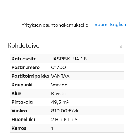
Suomi
|
English
Yrityksen asuntohakemukselle
Kohdetoive
×
Katuosoite
JASPISKUJA 1 B
Postinumero
01700
Postitoimipaikka
VANTAA
Kaupunki
Vantaa
Alue
Kivistö
Pinta-ala
49,5 m²
Vuokra
810,00 €/kk
Huoneluku
2 H + KT + S
Kerros
1